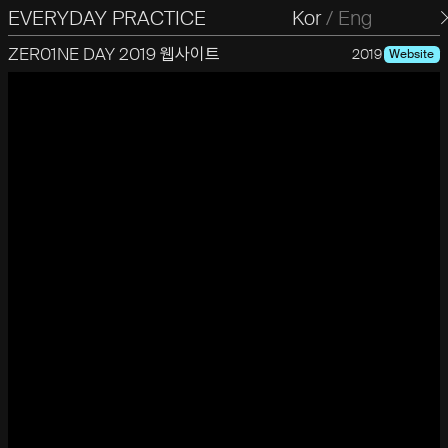
EVERYDAY PRACTICE
일상의실천
Kor
/
Eng
ZER01NE DAY 2019 웹사이트
2019
Website