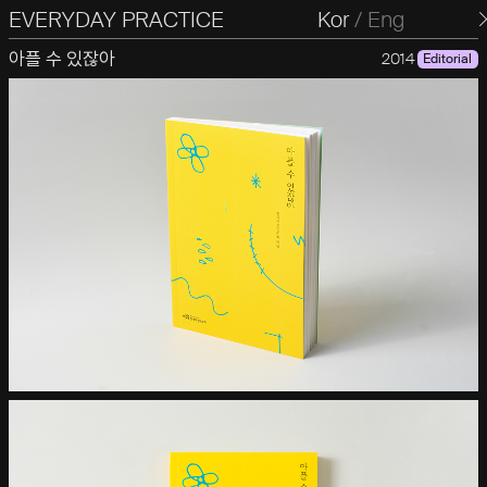
EVERYDAY PRACTICE
일상의실천
Kor
/
Eng
아플 수 있잖아
2014
Editorial