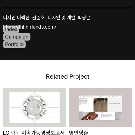
디자인 디렉션. 권준호 디자인 및 개발. 박광은
https://fhhhfriends.com/
Index
Campaign
Portfolio
Related Project
LG 화학 지속가능경영보고서
명인명촌