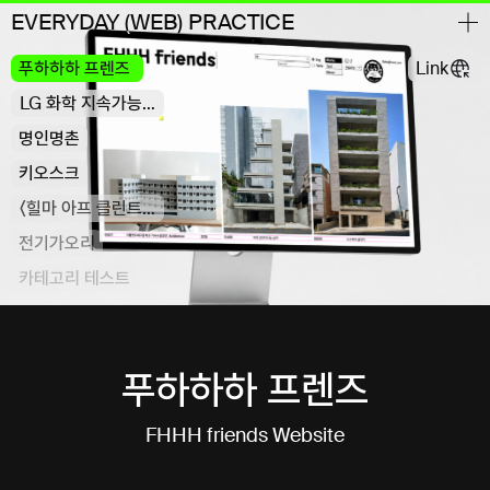
EVERYDAY (WEB) PRACTICE
푸하하하 프렌즈
Link
LG 화학 지속가능경영보고서 2022
명인명촌
키오스크
〈힐마 아프 클린트: 적절한 소환〉
전기가오리
카테고리 테스트
푸하하하 프렌즈
FHHH friends Website