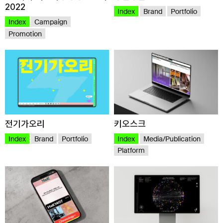
2022
Index
Brand
Portfolio
Index
Campaign
Promotion
전기가오리
키오스크
Index
Brand
Portfolio
Index
Media/Publication
Platform