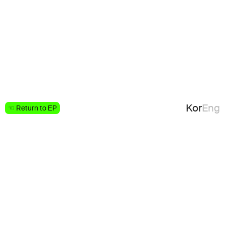
Kor
Eng
☜ Return to EP