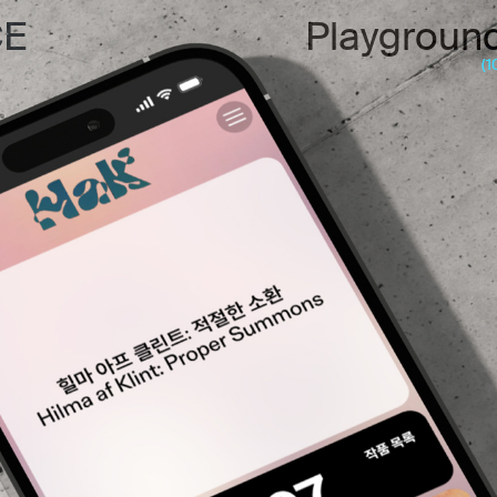
CE
Playgroun
(1