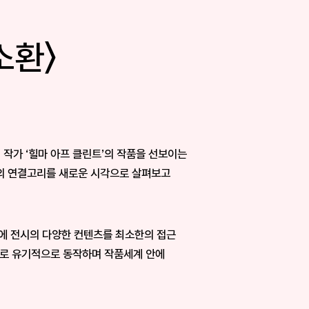
소환〉
작⁠가 ‘⁠힐⁠마 아⁠프 클⁠린⁠트⁠’⁠의 작⁠품⁠을 선⁠보⁠이⁠는
⁠의 연⁠결⁠고⁠리⁠를 새⁠로⁠운 시⁠각⁠으⁠로 살⁠펴⁠보⁠고
시⁠에 전⁠시⁠의 다⁠양⁠한 컨⁠텐⁠츠⁠를 최⁠소⁠한⁠의 접⁠근
⁠로 유⁠기⁠적⁠으⁠로 동⁠작⁠하⁠며 작⁠품⁠세⁠계 안⁠에