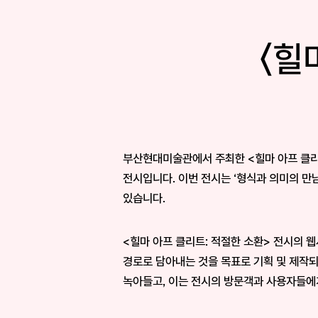
〈힐
부⁠산⁠현⁠대⁠미⁠술⁠관⁠에⁠서 주⁠최⁠한 <⁠힐⁠마 아⁠프 클⁠리
전⁠시⁠입⁠니⁠다⁠. 이⁠번 전⁠시⁠는 ‘⁠형⁠식⁠과 의⁠미⁠의 만
있⁠습⁠니⁠다⁠.
<⁠힐⁠마 아⁠프 클⁠리⁠트⁠: 적⁠절⁠한 소⁠환⁠> 전⁠시⁠의 
경⁠로⁠로 담⁠아⁠내⁠는 것⁠을 목⁠표⁠로 기⁠획 및 제⁠작⁠되⁠
녹⁠아⁠들⁠고⁠, 이⁠는 전⁠시⁠의 방⁠문⁠객⁠과 사⁠용⁠자⁠들⁠에