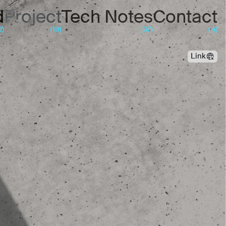
d
Project
Tech Notes
Contact
0)
(19)
(07)
(
→
)
Link