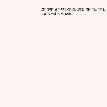
크리에이티브 디렉터. 김어진, 김경철 웹사이트 디자인. 
도움. 장은아 사진. 김어진