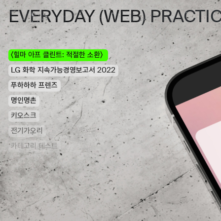
EVERYDAY (WEB) PRACTI
〈힐마 아프 클린트: 적절한 소환〉
LG 화학 지속가능경영보고서 2022
푸하하하 프렌즈
명인명촌
키오스크
전기가오리
카테고리 테스트