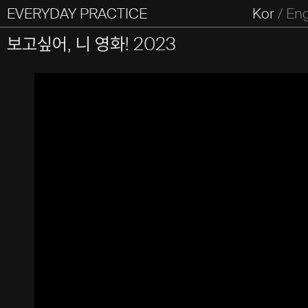
EVERYDAY PRACTICE
일상의실천
Kor
/
En
All Types
Graphic
Editorial
Website
Identity
S
보고싶어, 니 영화! 2023
Everyday