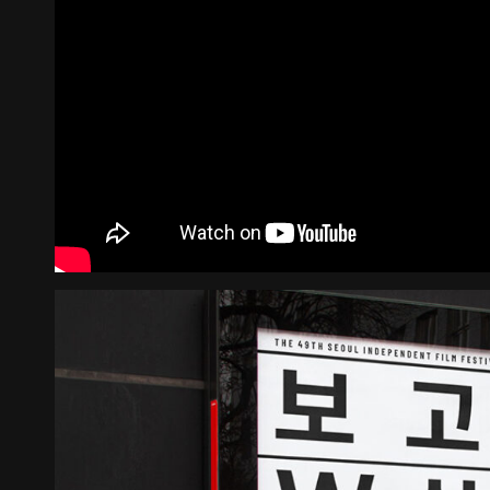
《불연속의 접점들》 도록
꽃길 포스
Editorial
Graphic