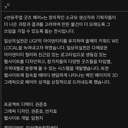
전체화면
종료
<언유주얼 굿즈 페어>는 창의적인 소규모 생산자와 기획자들이
더 나은 과정과 결과를 고려하여 만든 물건이 더 오래도록 그
쓰임을 가질 수 있도록 돕는 전시입니다.
일상의실천은 UGF의 아이덴티티를 유지하며 올해의 키워드 WE
LOCAL을 녹여내고자 하였습니다. 일상의실천은 다채로운
아이덴티티 컬러와 친근감 있는 로고타입으로 생동감 있는
웹사이트를 디자인하고, 참가자들의 다양한 굿즈들을 타입별,
가격대별로 분류해 볼 수 있는 시스템을 개발했습니다. 또한
웹사이트에 접속할 때마다 랜덤하게 나타나는 메인 페이지의 3D
그래픽으로 페어의 성격을 상징적으로 드러내도록 했습니다.
프로젝트 디텍터. 권준호
그래픽 디자인. 권준호, 안지효
웹사이트 개발. 임현지
클라이언트. 일상예술창작센터