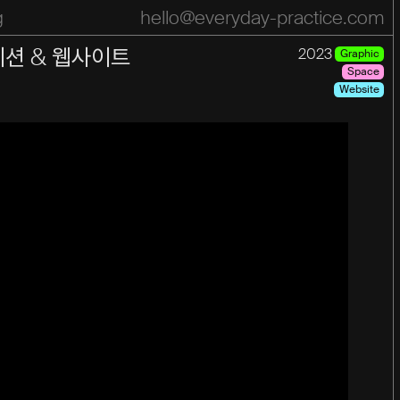
g
hello@everyday-practice.com
pace
Practice
Motion
Press
list
이션 & 웹사이트
2023
Graphic
Space
Website
Year
Year
2026
2025
2024
2023
2022
2021
2020
2019