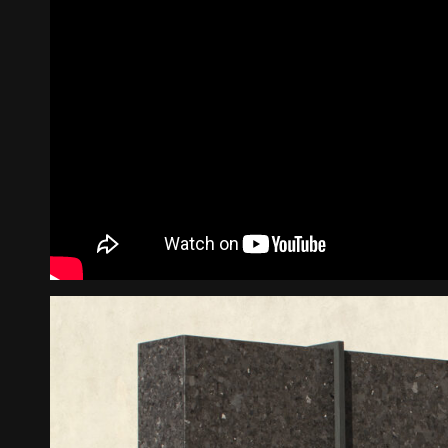
《불연속의 접점들》 도록
꽃길 포스
Editorial
Graphic