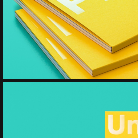
《불연속의 접점들》 도록
꽃길 포스
Editorial
Graphic