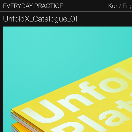
EVERYDAY PRACTICE
일상의실천
Kor
/
En
All Types
Graphic
Editorial
Website
Identity
S
UnfoldX_Catalogue_01
Everyday