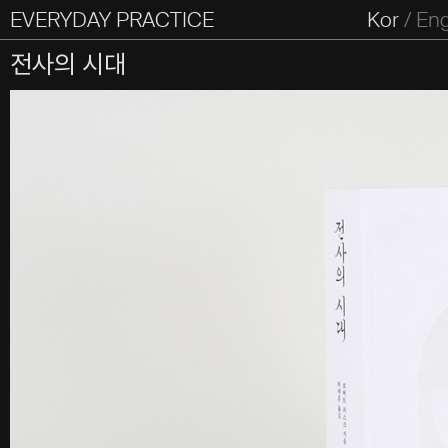
EVERYDAY PRACTICE
일상의실천
Kor
/
En
All Types
Graphic
Editorial
Website
Identity
S
전사의 시대
Everyday