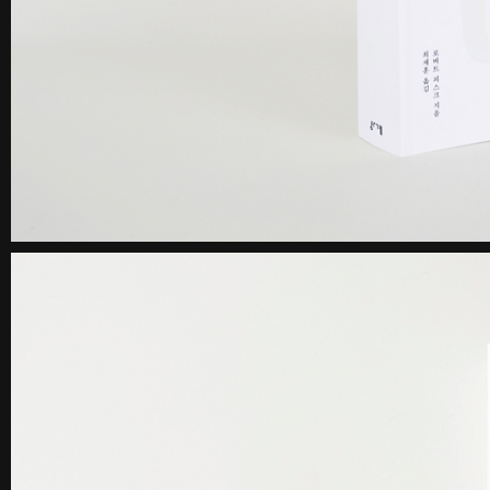
《불연속의 접점들》 도록
꽃길 포스
Editorial
Graphic