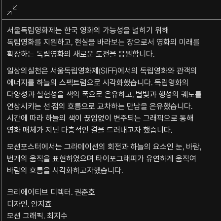
전체화면
종료
서울독립영화제는 한국 영화의 가능성을 넓히기 위해
독립영화를 지원하고, 현실을 바라보는 장으로서 영화의 미래를
확장하는 독립영화의 새로운 도전을 응원합니다.
일상의실천은 서울독립영화제(SIFF)에서의 독립영화와 관객의
에너지를 하늘의 스펙트럼으로 시각화했습니다. 독립영화의
다양성과 실험성을 색의 폭으로 은유하고, 별빛과 행성의 궤도를
연상시키는 선·점의 흐름으로 교차하는 만남을 은유했습니다.
시간에 따라 하늘의 색이 끊임없이 변주되는 그래픽으로 통해
영화 매체가 지닌 다층적인 결을 드러내고자 했습니다.
모션포스터에서는 그라데이션의 회전과 하늘의 요소인 눈
,
바람
,
번개의 움직을 표현하였으며 타이포그래피가 유연하게 움직여
바람의 흐름을 시각화하고자했습니다
.
크리에이티브 디렉터. 권준호
디자인. 안지효
모션 그래픽. 최지수