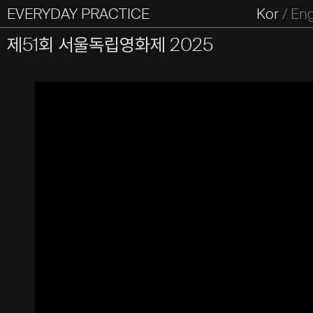
EVERYDAY PRACTICE
일상의실천
Kor
/
En
All Types
Graphic
Editorial
Website
Identity
S
제51회 서울독립영화제 2025
Everyday