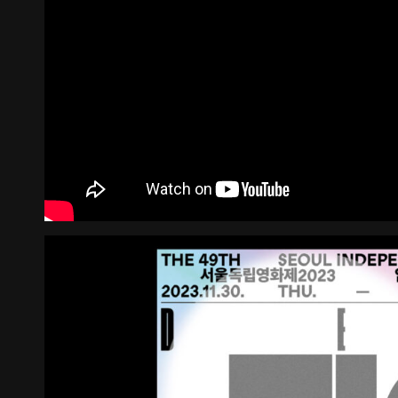
《불연속의 접점들》 도록
꽃길 포스
Editorial
Graphic