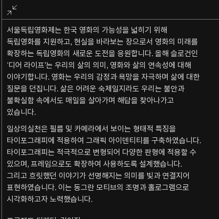
전체화면
종료
서울독립영화제는 한국 영화의 가능성을 넓히기 위해
독립영화를 지원하고, 현실을 바라보는 장으로서 영화의 미래를
확장하는 독립영화의 새로운 도전을 응원합니다. 올해 슬로건인
‘디어 라이프’는 우리의 삶의 의미, 영화와 삶의 연속성에 대해
이야기합니다. 영화는 우리의 감정과 욕망을 자극하며 삶에 대한
질문을 던집니다. 삶은 어려운 숙제일지라도 우리는 불안과
불확실함 속에서도 매일을 살아가며 해답을 찾아나가고
있습니다.
일상의실천은 필름 및 카메라에서 보이는 형태적 특징을
타이포그래피에 적용하여 그래픽 아이덴티티를 구축하였습니다
.
타이포그래피는 적극적으로 변형되어 다양한 판형에 적용할 수
있으며
,
프레임으로도 확장하여 사용하도록 설계했습니다
.
그리고 흐릿했던 이야기가 선명해지는 의미를 빛과 연결지어
표현하였습니다
.
이는 동그란 모티브의 조명과 홀로그램으로
시각화하고자 노력했습니다
.