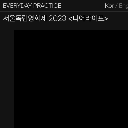
EVERYDAY PRACTICE
일상의실천
Kor
/
En
All Types
Graphic
Editorial
Website
Identity
S
서울독립영화제 2023 <디어라이프>
Everyday