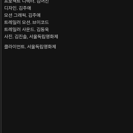
프로젝트 디렉터. 김어진
디자인. 김주애
모션 그래픽. 김주애
트레일러 모션. 브이코드
트레일러 사운드. 김동욱
사진. 김진솔, 서울독립영화제
클라이언트. 서울독립영화제