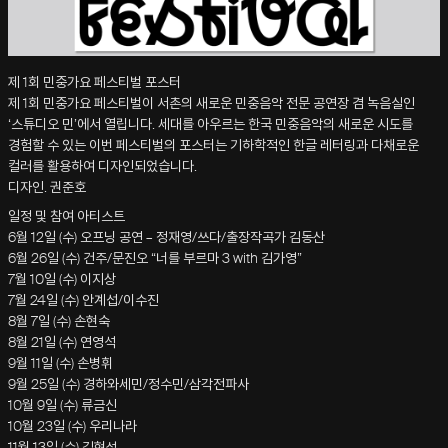
제 1회 민중가요 페스티벌 포스터
제 1회 민중가요 페스티벌이 서촌의 새로운 민중음악 전문 공연장 겸 녹음실인
‘스튜디오 민’에서 열립니다. 세대를 아우르는 한국 민중음악의 새로운 시도를
경험할 수 있는 이번 페스티벌의 포스터는 기하학적인 한글 레터링과 다채로운
컬러를 활용하여 디자인되었습니다.
디자인. 권준호
일정 및 참여 아티스트
6월 12일 (수) 오프닝 공연 – 정재영/쓰다/출장작곡가 김동산
6월 26일 (수) 건주/문진오 “너를 부르마 3 with 김가영”
7월 10일 (수) 이지상
7월 24일 (수) 안계섭/이수진
8월 7일 (수) 손현숙
8월 21일 (수) 연영석
9월 11일 (수) 손병휘
9월 25일 (수) 경하와세민/정수민/삼각전파사
10월 9일 (수) 류금신
10월 23일 (수) 우리나라
11월 13일 (수) 김현성