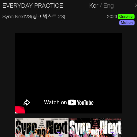
EVERYDAY PRACTICE
일상의실천
Kor
/
Eng
Sync Next23(싱크 넥스트 23)
2023
Graphic
Motion