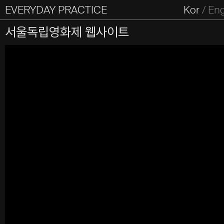
EVERYDAY PRACTICE
일상의실천
Kor
/
En
All Types
Graphic
Editorial
Website
Identity
S
서울독립영화제 웹사이트
Everyday