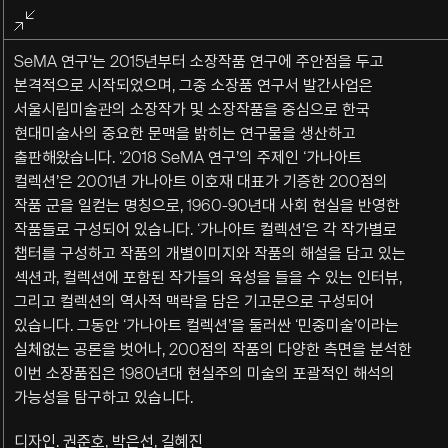
전체화면
종료
SeMA 연구’는 2015년부터 소장작품 연구에 주안점을 두고
본격적으로 시작되었으며, 그중 소장품 연구서 발간사업은
서울시립미술관의 소장작가 및 소장작품을 중심으로 한국
현대미술사의 중요한 문맥을 밝히는 연구물을 생산하고
출판해왔습니다. ‘2018 SeMA 연구’의 주제인 ‘가나아트
컬렉션’은 2001년 가나아트 이호재 대표가 기증한 200점의
작품 군을 일컫는 명칭으로, 1960-90년대 사회 현실을 반영한
작품들로 구성되어 있습니다. ‘가나아트 컬렉션’은 각 작가별로
챕터를 구성하고 작품의 개별이미지와 작품의 해설을 담고 있는
섹션과, 컬렉션에 포함된 작가들의 육성을 들을 수 있는 인터뷰,
그리고 컬렉션의 역사적 맥락을 담은 기고문으로 구성되어
있습니다. 그동안 ‘가나아트 컬렉션’을 둘러싼 ‘민중미술’이라는
실체없는 공론을 벗어나, 200점의 작품의 다양한 측면을 분석한
이번 소장품집은 1980년대 현실주의 미술의 포괄적인 해석의
가능성을 탐구하고 있습니다.
디자인. 권준호, 박은선, 길혜진