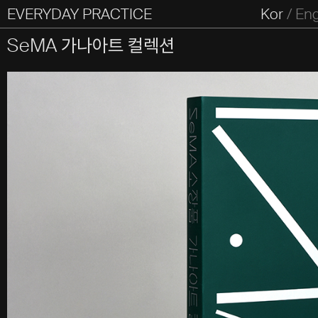
EVERYDAY PRACTICE
일상의실천
Kor
/
En
All Types
Graphic
Editorial
Website
Identity
S
SeMA 가나아트 컬렉션
Everyday