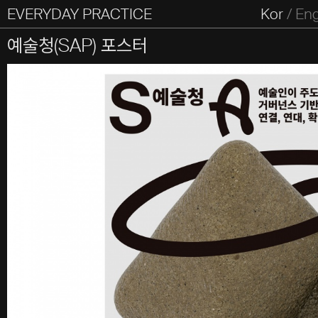
EVERYDAY PRACTICE
일상의실천
Kor
/
En
All Types
Graphic
Editorial
Website
Identity
S
예술청(SAP) 포스터
Everyday