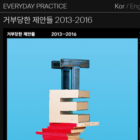
EVERYDAY PRACTICE
일상의실천
Kor
/
En
All Types
Graphic
Editorial
Website
Identity
S
거부당한 제안들 2013-2016
Everyday