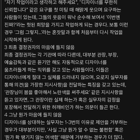
“자기 작업이라고 생각하고 해주세요”, “디자이너를 무한히
신뢰합니다” 같은 요구를 첫 미팅 때 해맑게 웃으며 요구하는
사람들이 있는데, 그들의 웃음이 워낙 순수해 보여서 ‘이번엔
진짜?’라는 헛된 희망을 가지고 작업하게 되는 경우다. 보통 이런
경우 ‘그럼 그렇지…’라는 혼잣말과 함께 처음부터 다시 작업을
시작하게 된다.
3 최종 결정권자의 마음에 들지 않음
최종 결정권자는 각 기관에 따라 다른데, 대부분 관장, 부장,
예술감독과 같은 듣기만 해도 자동적으로 디자이너를
움츠러들게 하는 직위를 갖고 있는 사람들이다. 이들은
디자이너에게 절대 그 실체를 드러내지 않으며, 오로지 실무자를
통해 의견(을 가장한 지시사항)을 전달하는 특징을 갖고 있는데,
‘관장님이 봄을 좋아해서 노란색을 써주세요’ 같은 지시사항을
듣고 있자면, 그 관장이란 실제 하는가 혹은 실무자의 감정을
포장해서 전달하기 위한 허깨비인가 하는 의문이 들곤 한다.
4 그냥 뭔가 마음에 들지 않음
디자이너를 상대하는 실무자는 1-3번의 이유로 제안을 거부하는
경우가 대부분이지만, ‘사실 그냥 뭔가 알 수 없는 불편함’ 혹은
‘뭔가 확 땡기지 않는 어색함’ 때문에 거부하는 경우가 더 많다.