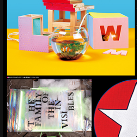
《불연속의 접점들》 도록
꽃길 포스
Editorial
Graphic