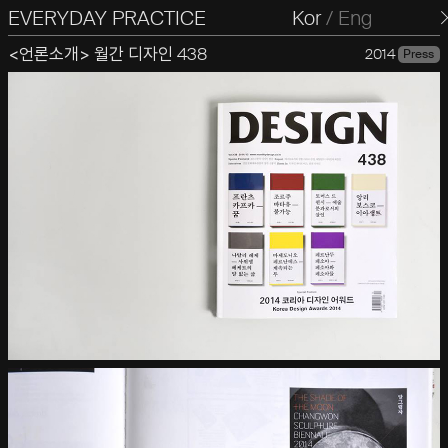
EVERYDAY PRACTICE
일상의실천
Kor
/
Eng
<언론소개> 월간 디자인 438
2014
Press