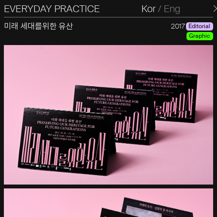
EVERYDAY PRACTICE
일상의실천
Kor
/
Eng
미래 세대를위한 유산
2017
Editorial
Graphic