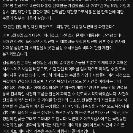
234명 찬성으로 박근혜 대통령 탄핵안을 가결했습니다. 2017년 3월 10일 이정미
당시 헌법재판소장 권한대행이 탄핵심판 재판장으로서 읽은 본 탄핵안에 대한
주문의 일부는 다음과 같습니다.
“재판관 전원의 일치된 의견으로… 피청구인 대통령 박근혜를 파면한다.”
이후 5월 9일 조기 대선이 치러졌고, 대선 결과 문재인 대통령이 당선됐습니다.
문재인 정권이 들어서면서 박근혜 전 대통령을 포함한 박근혜 정부 주요 인사와
이재용 삼성전자 부회장을 비롯한 삼성 수뇌부들의 비리에 관한 재판이
본격화됐습니다.
일상의실천은 지난 국정농단 사건의 중요한 이슈들을 꾸준히 취재하고 기록해온
시사IN의 기사들을 바탕으로, 사건 관련 데이터를 입체적으로 파악할 수 있도록
페이지를 구성했습니다. ‘박근혜 게이트’는 수많은 기업과 사람들이 여러 사건으로
복잡하게 연결되어 있으며, 사건의 복잡다단성으로 본 사건을 이해하는 데에
어려움이 있습니다. 이에 일상의실천은 ‘박근혜 게이트’ 관련 인물들 간의 연결을
통해 전체적인 사건의 흐름을 한눈에 파악할 수 있도록 시각화하였습니다. 사건의
진상을 파악하는 데에 큰 기여를 한 증거와 공소장, 판결문 등의 자료들을 자세히
살펴볼 수 있도록 페이지를 구성했습니다. 박근혜, 최순실을 시작점으로 복잡하게
얽혀가며 확장된 모습은 수많은 이해관계로 얽혀 온갖 부정부패가 난무했던, 지난
정권의 민낯을 그대로 드러내기도 합니다. 박근혜 게이트&웹사이트는 국정농단
사건의 진실이 명확히 정리되는 시점까지 데이터를 업데이트해 ‘박근혜 게이트
아카이브’ 페이지의 기능을 충실히 이행해 나갈 예정입니다.