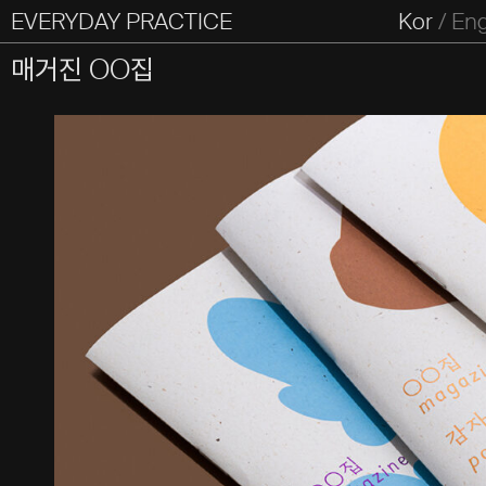
EVERYDAY PRACTICE
일상의실천
Kor
/
En
All Types
Graphic
Editorial
Website
Identity
S
매거진 OO집
Everyday