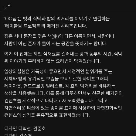
전체화면
종료
‘OO집’은 벗의 식탁과 밭의 먹거리를 이야기로 연결하는
‘테이블팜 프로젝트’의 매거진 시리즈입니다.
집은 시나 문장을 엮은 책(集)의 다른 이름이면서, 사람이나
사람이 아닌 존재가 들어 사는 공간을 뜻하기도 합니다.
여기 이 집에는 제철 식재료를 길러내는 땅과 농부의 시간, 식탁
위 이야기와 무리하지 않는 요리법이 담겨있습니다.
일상의실천은 가독성이 좋으면서 서정적인 분위기를 주는
서체와 밭의 유기적인 모습을 모티브로한 타이포그래피
레이아웃
,
핸드드로잉 일러스트
,
각 호의 먹거리를 비유하는
색상을 사용했습니다
.
이를 통해 따뜻하면서도 친근한 매거진의
컨텐츠를 시각적으로 나타내고자 노력했습니다
.
그리고
자연스러운 티끌이 있는 종이를 표지에 사용하여 자연친화적인
컨텐츠의 성격을 은유적으로 표현하였습니다
.
디자인 디렉션. 권준호
디자인. 김주애