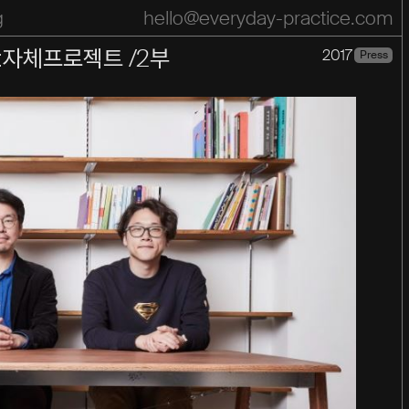
g
hello@everyday-practice.com
pace
Practice
Motion
Press
list
식:자체프로젝트 /2부
2017
Press
Year
Year
2026
2025
2024
2023
2022
2021
2020
2019