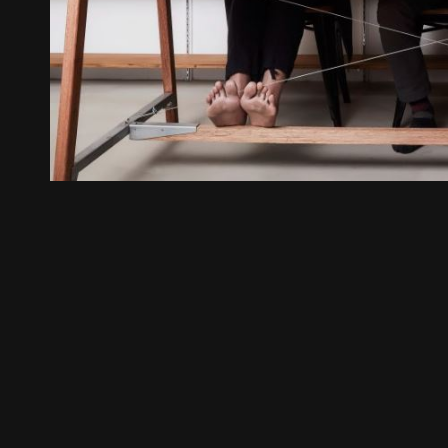
《불연속의 접점들》 도록
꽃길 포스
Editorial
Graphic