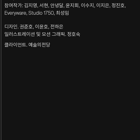
참여작가: 김지영, 서현, 안녕달, 윤지회, 이수지, 이지은, 정진호,
Everyware, Studio 1750, 최성임
디자인. 권준호, 이윤호, 전하은
일러스트레이션 및 모션 그래픽. 정호숙
클라이언트. 예술의전당