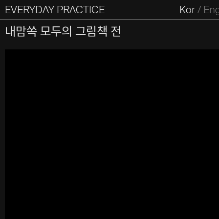
EVERYDAY PRACTICE
일상의실천
Kor
/
En
All Types
Graphic
Editorial
Website
Identity
S
내맘쏙 모두의 그림책 전
Everyday