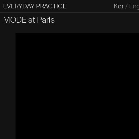
EVERYDAY PRACTICE
일상의실천
Kor
/
En
All Types
Graphic
Editorial
Website
Identity
S
MODE at Paris
Everyday