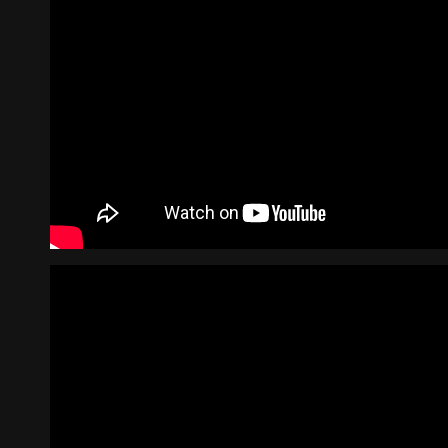
《불연속의 접점들》 도록
꽃길 포스
Editorial
Graphic