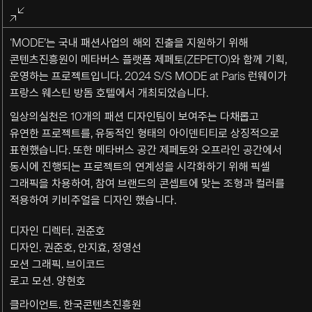
전체화면
종료
‘MODE’는 국내 패션사업의 해외 진출을 지원하기 위해
콘텐츠진흥원이 메타버스 플랫폼 제페토(ZEPETO)와 함께 기획,
운영하는 프로젝트입니다. 2024 S/S MODE at Paris 런웨이가
프랑스 웨스틴 방돔 호텔에서 개최되었습니다.
일상의실천은
10
개의 패션 디자인팀이 보여주는 다채롭고
유연한 프로젝트를
,
유동적인 형태의 아이덴티티로 상징적으로
표현했습니다
.
또한 메타버스 공간 제페토와 오프라인 공간에서
동시에 진행되는 프로젝트의 연계성을 시각화하기 위해 픽셀
그래픽을 차용하여
,
참여 브랜드의 콘셉트에 맞는 조형과 컬러를
적용하여 키비주얼을 디자인 했습니다
.
디자인 디렉터. 권준호
디자인. 권준호, 안지효, 정영선
모션 그래픽. 브이코드
로고 모션. 양현호
클라이언트. 한국콘텐츠진흥원