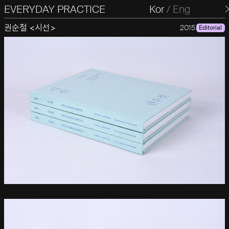
EVERYDAY PRACTICE
일상의실천
Kor
/
Eng
권순철 <시선>
2015
Editorial