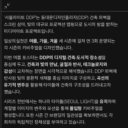
전체화면
종료
‘서울라이트 DDP’는 동대문디자인플라자(DDP) 건축 외벽을
스크린 삼아, 빛의 대규모 프로젝션 맵핑으로 도시의 밤을 밝히는
미디어아트 프로젝트입니다.
일상의실천은
여름, 가을, 겨울
세 시즌에 걸쳐 연 3회 운영되는
각 시즌의 키비주얼을 디자인했습니다.
이번 여름 포스터는
DDP의 디지털·건축·도시적 장소성
을
중심에 두고,
건축과 빛의 만남, 굴절과 반사, 테크놀로지와
감성
이 교차하는 장면을 시각적으로 해석했습니다. DDP 외벽에
반사된 빛의 몽환적 색채를 중심 이미지로 구성하고,
곡선의
유기적 변주
를 활용해 타이틀에 건축의 구조성을 드러내고자
했습니다.
시리즈 전반에서는 하나의 타이틀
(SEOUL LIGHT)
을
유지
하며
계절별 이미지의 변주와 모션을 통해
몰입형
키비주얼을
형성합니다
.
또한 시즌 간 브랜딩의 일관성을 확보하면서도 각
회차의 독립적인 정체성을 부여하고 있습니다
.