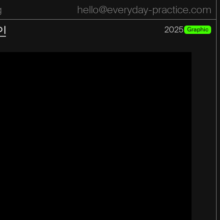
g
hello@everyday-practice.com
pace
Practice
Motion
Press
list
인
2025
Graphic
Year
Year
2026
2025
2024
2023
2022
2021
2020
2019