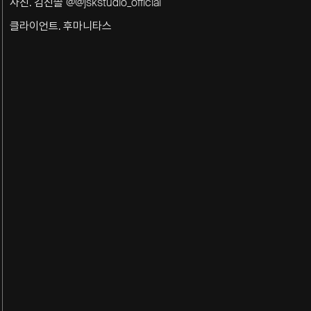
사진. 김진솔 @@jskstudio_official
클라이언트. 후마니타스