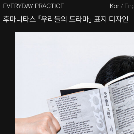
EVERYDAY PRACTICE
일상의실천
Kor
/
En
All Types
Graphic
Editorial
Website
Identity
S
후마니타스 『우리들의 드라마』 표지 디자인
Everyday