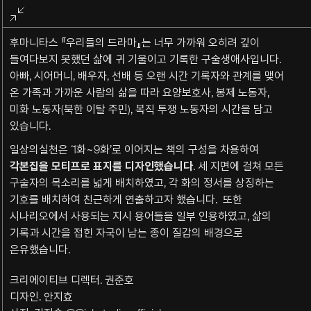
전체화면
종료
후마니타스 『우리들의 드라마』는 너무 가까워 오히려 깊이
들여다보지 못했던 삶에 귀 기울이고 기록한 구술생애사입니다.
아빠, 시어머니, 배우자, 선배 등 오랜 시간 기록자와 관계를 맺어
온 가족과 가까운 사람의 삶을 따라 요양보호사, 봉제 노동자,
미화 노동자(북한 이탈 주민), 복직 투쟁 노동자의 시간을 담고
있습니다.
일상의실천은
‘1
화
~9
화
’
로 이어지는 책의 구성을 차용하여
각본집을
모티프로
표지를
디자인했습니다
.
세 지면에 걸쳐 모든
구술자의 목소리를 넓게 배치하였고
,
각 화의 정서를 상징하는
기호를 배치하여 친근하게 연출하고자 했습니다
.
또한
시나리오에서 사용되는 지시 용어들을 일부 인용하였고
,
삶의
기록과 시간을 접힌 자국이 남는 종이 질감의 배경으로
은유했습니다
.
크리에이티브 디렉터. 권준호
디자인. 안지효