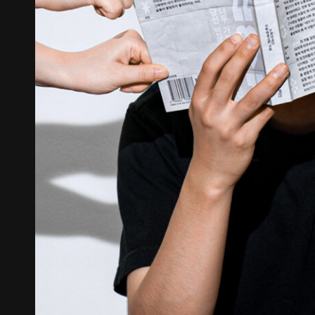
《불연속의 접점들》 도록
꽃길 포스
Editorial
Graphic