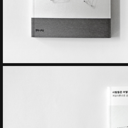
《불연속의 접점들》 도록
꽃길 포스
Editorial
Graphic