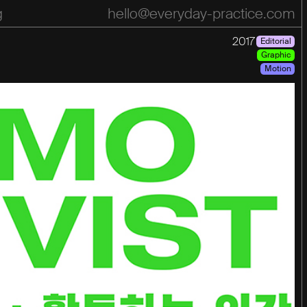
g
hello@everyday-practice.com
pace
Practice
Motion
Press
list
2017
Editorial
Graphic
Motion
Year
Year
2026
2025
2024
2023
2022
2021
2020
2019