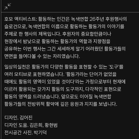
전체화면
종료
호모 액티비스트: 활동하는 인간은 녹색연합 26주년 후원행사의
슬로건으로, 녹색연합의 이름으로 활동하는 활동가의 이야기를
주제로 한 행사의 제목입니다. 후원자의 중요함만큼이나
현장에서 밤낮으로 활동하는 활동가의 역할과 지향점을
공유하는 이번 행사는 그간 세세하게 알기 어려웠던 활동가들의
면면을 들여다볼 수 있는 자리였습니다.
일상의실천은 활동가의 다양한 활동을 표현할 수 있는 ‘도구’를
여러 모티브로 표현하였습니다. ‘활동가라는 단어가 없었을
때에도 활동의 영역이 있었을 것이다’라는 가정으로부터 현재에
이르러 활용되는 갖가지 활동의 도구까지, 다각적인 표현으로
활동의 영역을 드러냈습니다. 앞으로도 이어질 녹색연합
활동가들의 전방위적 활약에 깊은 응원과 지지를 보냅니다.
디자인. 김어진
디자인 도움. 김은희, 황현범
전시공간 사진. 박기덕