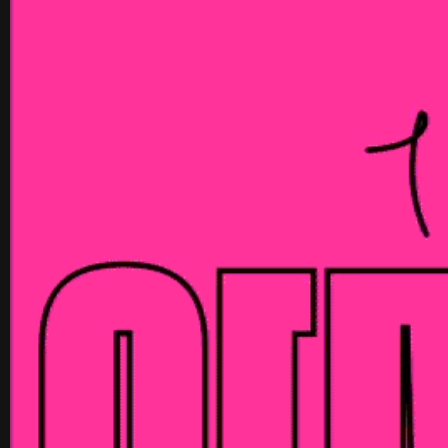
《불연속의 접점들》 도록
꽃길 포스
Editorial
Graphic