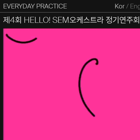
EVERYDAY PRACTICE
일상의실천
Kor
/
En
All Types
Graphic
Editorial
Website
Identity
S
제4회 HELLO! SEM오케스트라 정기연주회
Everyday