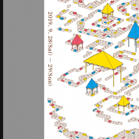
《불연속의 접점들》 도록
꽃길 포스
Editorial
Graphic