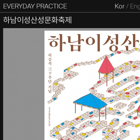
EVERYDAY PRACTICE
일상의실천
Kor
/
En
All Types
Graphic
Editorial
Website
Identity
S
하남이성산성문화축제
Everyday