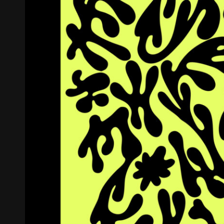
《불연속의 접점들》 도록
꽃길 포스
Editorial
Graphic