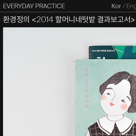
EVERYDAY PRACTICE
일상의실천
Kor
/
En
All Types
Graphic
Editorial
Website
Identity
S
환경정의 <2014 할머니네텃밭 결과보고서>
Everyday