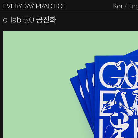
EVERYDAY PRACTICE
일상의실천
Kor
/
En
All Types
Graphic
Editorial
Website
Identity
S
c-lab 5.0 공진화
Everyday