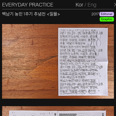
EVERYDAY PRACTICE
일상의실천
Kor
/
Eng
백남기 농민 1주기 추념전 <밀물>
2017
Editorial
Graphic