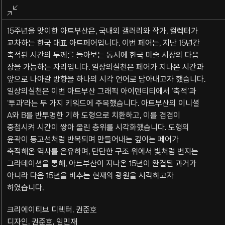
전체화면
종료
15주년을 맞이한 아트부산은, 국내외 갤러리와 작가, 컬렉터가
교차하는 한국 대표 아트페어입니다. 이번 페어는, 지난 15년간
축적된 시간의 두께를 돌아보는 동시에 한국 미술 시장의 다음
장을 가늠하는 자리입니다. 일상의실천은 페어가 지나온 시간과
앞으로 나아갈 방향을 하나의 시각 언어로 담아내고자 했습니다.
일상의실천은 이번 아트부산 그래픽 아이덴티티에서 ‘축적’과
‘투과’라는 두 가지 키워드에 주목했습니다. 아트부산의 이니셜
A와 B를 반투명한 기하 도형으로 치환하고, 이를 겹겹이
중첩시켜 시간이 쌓아 올린 층위를 시각화했습니다. 도형의
윤곽이 등고선처럼 반복되며 만들어내는 깊이는 페어가
축적해온 역사를 은유하며, 단단한 구조 위에서 빛처럼 번지는
그라데이션을 통해, 아트부산이 지나온 15년이 완결된 과거가
아니라 다음 15년을 비추는 현재의 광원을 시각하고자
하였습니다.
크리에이티브 디렉터. 권준호
디자인. 권준호, 임민재