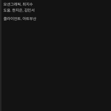
모션그래픽. 최지수
도움. 한지은, 김민서
클라이언트. 아트부산