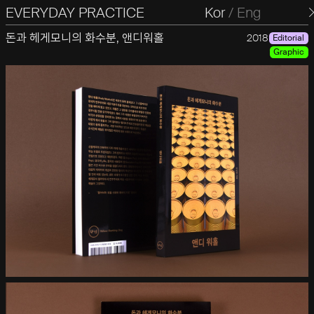
EVERYDAY PRACTICE
일상의실천
Kor
/
Eng
돈과 헤게모니의 화수분, 앤디워홀
2018
Editorial
Graphic