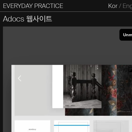
EVERYDAY PRACTICE
일상의실천
Kor
/
En
All Types
Graphic
Editorial
Website
Identity
S
Adocs 웹사이트
Everyday