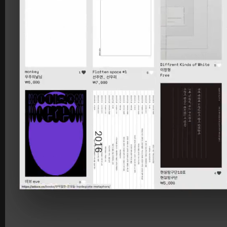
《불연속의 접점들》 도록
꽃길 포스
Editorial
Graphic