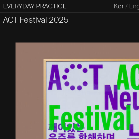
EVERYDAY PRACTICE
일상의실천
Kor
/
En
All Types
Graphic
Editorial
Website
Identity
S
ACT Festival 2025
Everyday