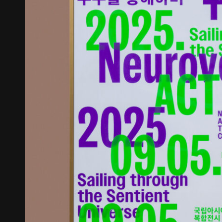
《불연속의 접점들》 도록
꽃길 포스
Editorial
Graphic