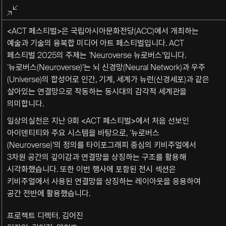
전체화면
종료
<ACT 페스티벌>은 국립아시아문화전당(ACC)에서 개최하는
예술과 기술의 융복합 미디어 아트 페스티벌입니다. ACT
페스티벌 2025의 주제는 ‘Neuroverse 뉴로버스’입니다.
‘뉴로버스(Neuroverse)’는 뇌 신경망(Neural Network)과 우주
(Universe)의 합성어로 인간, 기계, 세계가 뉴런(신경세포)과 같은
살아있는 연결망으로 작동하는 동시대의 감각적 세계관을
의미합니다.
일상의실천은 지난 9회 <ACT 페스티벌>에서 처음 선보인
아이덴티티와 주요 시스템을 바탕으로, ‘뉴로버스
(Neuroverse)’의 정의를 타이포그래피 중심의 키비주얼에서
3차원 공간의 깊이감과 연결망을 상징하는 구조를 활용해
시각화했습니다. 또한 이번 행사에 포함된 전시 섹션은
키비주얼에서 사용된 연결망을 상징하는 레이아웃을 응용하여
공간 전반에 활용했습니다.
프로젝트 디렉터. 김어진