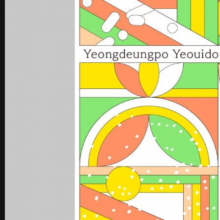
《불연속의 접점들》 도록
꽃길 포스
Editorial
Graphic