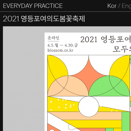
EVERYDAY PRACTICE
일상의실천
Kor
/
En
All Types
Graphic
Editorial
Website
Identity
S
2021 영등포여의도봄꽃축제
Everyday