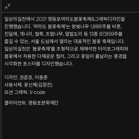
전체화면
종료
일상의실천에서 2021 영등포여의도봄꽃축제&그래픽디자인을
진행했습니다. ‘여의도 봄꽃축제’는 왕벚나무 1,886주를 비롯,
진달래, 개나리, 철쭉, 조팝나무, 말발도리 등 13종 87,859주를
즐길 수 있는, 서울 도심에서 열리는 대표적인 봄꽃 축제입니다.
일상의실천은 ‘봄꽃축제’를 조형적으로 재해석한 타이포그래피와
봄꽃에서 차용한 다채로운 컬러, 그리고 꽃잎이 흩날리는 풍경을
시각화한 포스터를 디자인했습니다.
디자인. 권준호, 이충훈
사용서체. 꽃신체(김정진)
모션 그래픽. V-code
클라이언트. 영등포문화재단