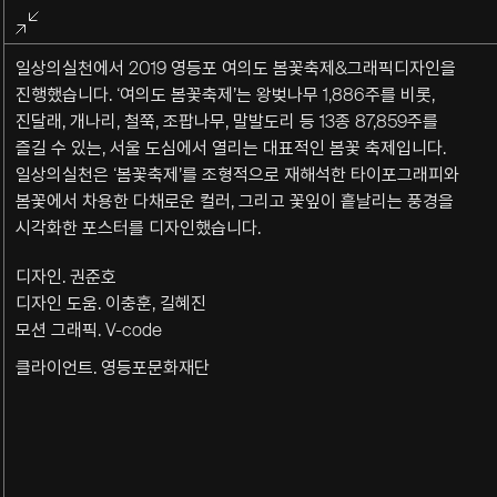
전체화면
종료
일상의실천에서 2019 영등포 여의도 봄꽃축제&그래픽디자인을
진행했습니다. ‘여의도 봄꽃축제’는 왕벚나무 1,886주를 비롯,
진달래, 개나리, 철쭉, 조팝나무, 말발도리 등 13종 87,859주를
즐길 수 있는, 서울 도심에서 열리는 대표적인 봄꽃 축제입니다.
일상의실천은 ‘봄꽃축제’를 조형적으로 재해석한 타이포그래피와
봄꽃에서 차용한 다채로운 컬러, 그리고 꽃잎이 흩날리는 풍경을
시각화한 포스터를 디자인했습니다.
디자인. 권준호
디자인 도움. 이충훈, 길혜진
모션 그래픽. V-code
클라이언트. 영등포문화재단