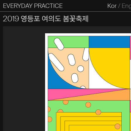
EVERYDAY PRACTICE
일상의실천
Kor
/
En
All Types
Graphic
Editorial
Website
Identity
S
2019 영등포 여의도 봄꽃축제
Everyday