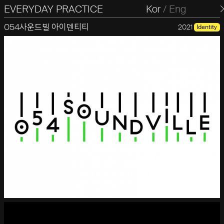
EVERYDAY PRACTICE
일상의실천
Kor
/
Eng
054사운드빌 아이덴티티
2021
Identity