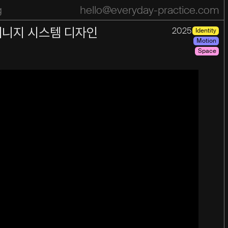
g
hello@everyday-practice.com
pace
Practice
Motion
Press
list
이니지 시스템 디자인
2025
Identity
Motion
Space
Year
Year
2026
2025
2024
2023
2022
2021
2020
2019