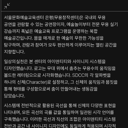
전체화면
종료
서울문화예술교육센터 은평(무용창작센터)은 국내외 무용
공연을 관람할 수 있는 공연장이자, 예술놀이부터 전문 무용 실기
강습까지 폭넓은 예술교육 프로그램을 운영하는 복합
예술공간입니다. 몸을 매개로 한 예술의 무한한 가능성을
탐구하며, 관람과 참여가 모두 편안하게 이루어지는 열린 공간을
지향합니다.
일상의실천은 본 센터의 아이덴티티와 사이니지 시스템을
디자인했습니다. 로고는 무대 위에서 춤추는 무용수의 움직임을
볼드한 레터링으으로 시각화했습니다. SDCC의 각 알파벳을
하나의 신체(Character)로 설정하고, 그 신체의 움직임과 몸짓을
통해 형태를 구성함으로써 춤이 만들어내는 생동감을
담았습니다.
시스템에 전반적으로 활용된 곡선을 통해 신체의 다양한 표현을
나타내며, 모든 곡선의 곡률 값을 통일하여 일관된 시각 언어를
구축했습니다. 이러한 곡선과 직선의 조합은 아이덴티티 시스템
전반과 공간 내 사이니지 디자인에도 동일하게 적용되며 시각적